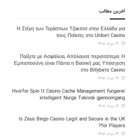
آخرین مطالب
Η Στέγη των Τεράστιων Τζακποτ στην Ελλάδα για
τους Παίκτες στο Unibet Casino
14 مرداد 1405
Παίξετε με Ασφάλεια, Απόλαυσε περισσότερα: Η
Εμπιστοσύνη είναι Πάντα η Βασική μας Υπόσχεση
στο Billybets Casino
14 مرداد 1405
Hvorfor Spin It Casino Cache Management fungerer
intelligent Norge Teknisk gjennomgang
14 مرداد 1405
Is Zeus Bingo Casino Legit and Secure in the UK
for Players?
14 مرداد 1405