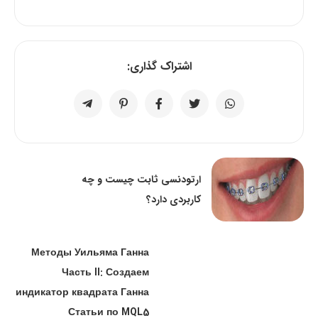
اشتراک گذاری:
ارتودنسی ثابت چیست و چه
کاربردی دارد؟
Методы Уильяма Ганна
Часть II: Создаем
индикатор квадрата Ганна
Статьи по MQL5