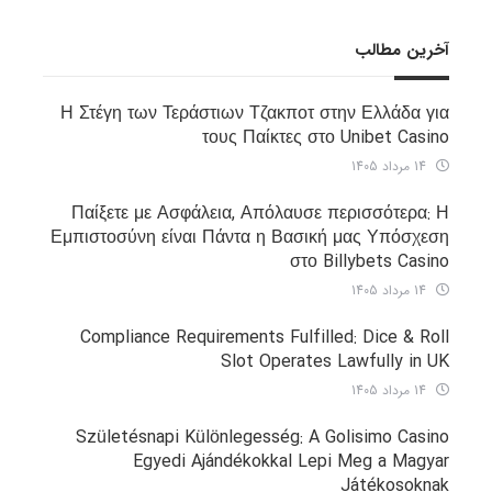
آخرین مطالب
Η Στέγη των Τεράστιων Τζακποτ στην Ελλάδα για
τους Παίκτες στο Unibet Casino
14 مرداد 1405
Παίξετε με Ασφάλεια, Απόλαυσε περισσότερα: Η
Εμπιστοσύνη είναι Πάντα η Βασική μας Υπόσχεση
στο Billybets Casino
14 مرداد 1405
Compliance Requirements Fulfilled: Dice & Roll
Slot Operates Lawfully in UK
14 مرداد 1405
Születésnapi Különlegesség: A Golisimo Casino
Egyedi Ajándékokkal Lepi Meg a Magyar
Játékosoknak