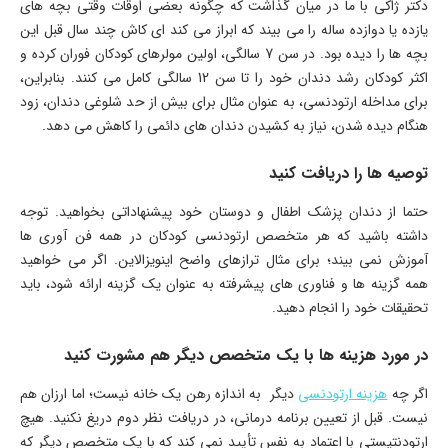
دکتر ژاكی با ما در میان گذاشت كه چگونه بعضی اوقات وقتی بچه های
یازده یا دوازده ساله را می بیند كه ابراز می كند ای كاش چند سال قبل این
بچه ها را دیده بود. در سن 7 سالگی، اولین مولرهای کودکان فوران کرده و
اکثر کودکان رشد دندان خود را تا سن 12 سالگی کامل می کنند. بنابراین،
برای مداخله ارتودنسی، به عنوان مثال برای بیش از حد شلوغی دندان، زود
هنگام دیده شدن، نیاز به کشیدن دندان های دائمی را کاهش می دهد.
توصیه ها را دریافت کنید
حتما از دندان پزشک اطفال و دوستان خود پیشنهاداتی بخواهید. توجه
داشته باشید که هر متخصص ارتودنسی کودکان در همه فن آوری ها
آموزش نمی بیند؛ برای مثال ترازهای واضح اینویزالاین. اگر می خواهید
همه گزینه ها و فناوری های پیشرفته به عنوان یک گزینه ارائه شود، باید
تحقیقات خود را انجام دهید.
در مورد هزینه ها با یک متخصص دیگر هم مشورت کنید
اگر چه
هزینه ارتودنسی
دیگر به اندازه رهن یک خانه نیست؛ اما ارزان هم
نیست. قبل از تعیین برنامه درمانی، در دریافت نظر دوم دریغ نکنید. هیچ
ارتودنتیستی با اعتماد به نفس تأیید نمی کند که با یک متخصص دیگر که