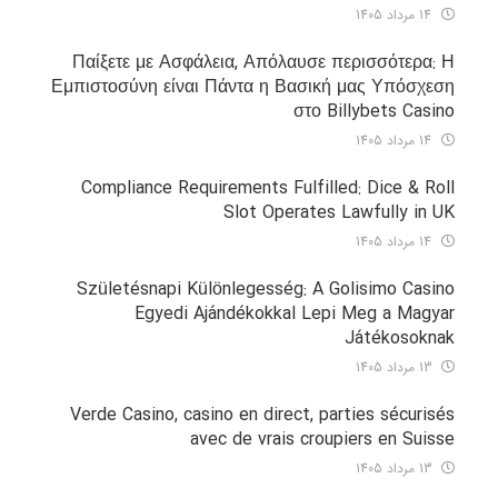
14 مرداد 1405
Παίξετε με Ασφάλεια, Απόλαυσε περισσότερα: Η
Εμπιστοσύνη είναι Πάντα η Βασική μας Υπόσχεση
στο Billybets Casino
14 مرداد 1405
Compliance Requirements Fulfilled: Dice & Roll
Slot Operates Lawfully in UK
14 مرداد 1405
Születésnapi Különlegesség: A Golisimo Casino
Egyedi Ajándékokkal Lepi Meg a Magyar
Játékosoknak
13 مرداد 1405
Verde Casino, casino en direct, parties sécurisés
avec de vrais croupiers en Suisse
13 مرداد 1405