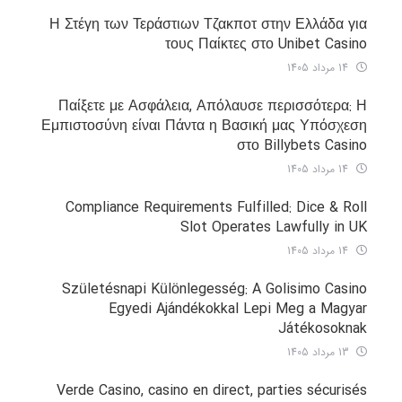
Η Στέγη των Τεράστιων Τζακποτ στην Ελλάδα για
τους Παίκτες στο Unibet Casino
14 مرداد 1405
Παίξετε με Ασφάλεια, Απόλαυσε περισσότερα: Η
Εμπιστοσύνη είναι Πάντα η Βασική μας Υπόσχεση
στο Billybets Casino
14 مرداد 1405
Compliance Requirements Fulfilled: Dice & Roll
Slot Operates Lawfully in UK
14 مرداد 1405
Születésnapi Különlegesség: A Golisimo Casino
Egyedi Ajándékokkal Lepi Meg a Magyar
Játékosoknak
13 مرداد 1405
Verde Casino, casino en direct, parties sécurisés