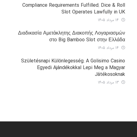
Compliance Requirements Fulfilled: Dice & Roll
Slot Operates Lawfully in UK
14 مرداد 1405
Διαδικασία Αμετάκλητης Διακοπής Λογαριασμών
στο Big Bamboo Slot στην Ελλάδα
14 مرداد 1405
Születésnapi Különlegesség: A Golisimo Casino
Egyedi Ajándékokkal Lepi Meg a Magyar
Játékosoknak
13 مرداد 1405