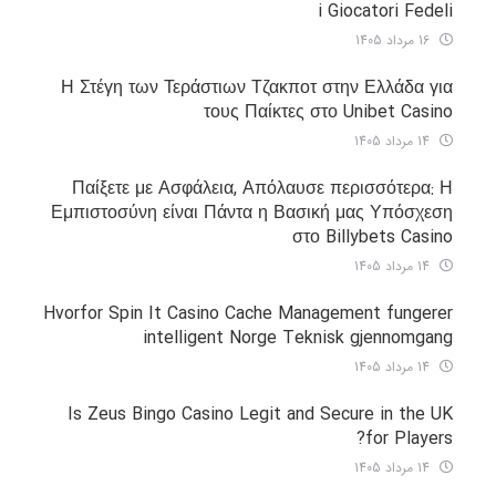
i Giocatori Fedeli
16 مرداد 1405
Η Στέγη των Τεράστιων Τζακποτ στην Ελλάδα για
τους Παίκτες στο Unibet Casino
14 مرداد 1405
Παίξετε με Ασφάλεια, Απόλαυσε περισσότερα: Η
Εμπιστοσύνη είναι Πάντα η Βασική μας Υπόσχεση
στο Billybets Casino
14 مرداد 1405
Hvorfor Spin It Casino Cache Management fungerer
intelligent Norge Teknisk gjennomgang
14 مرداد 1405
Is Zeus Bingo Casino Legit and Secure in the UK
for Players?
14 مرداد 1405